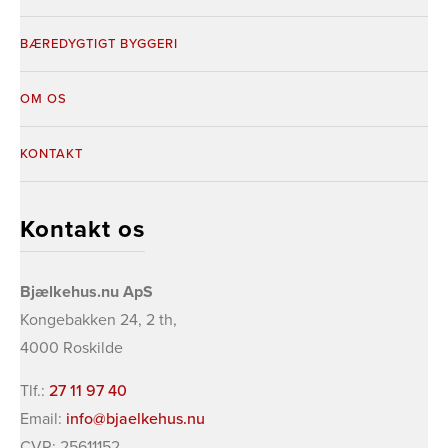
BÆREDYGTIGT BYGGERI
OM OS
KONTAKT
Kontakt os
Bjælkehus.nu ApS
​Kongebakken 24, 2 th,
4000 Roskilde
Tlf.:
27 11 97 40
Email:
info@bjaelkehus.nu
CVR: 25611152