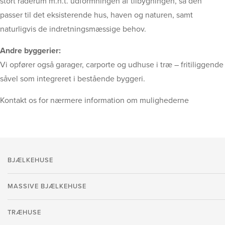
stort råderum m.h.t. udformningen af tilbygningen, så den
passer til det eksisterende hus, haven og naturen, samt
naturligvis de indretningsmæssige behov.
​Andre byggerier:
Vi opfører også garager, carporte og udhuse i træ – fritiliggende
såvel som integreret i bestående byggeri.
​Kontakt os for nærmere information om mulighederne
BJÆLKEHUSE
MASSIVE BJÆLKEHUSE
TRÆHUSE